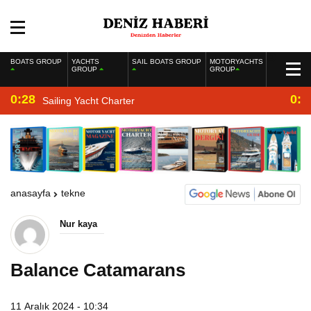
BOATS GROUP
YACHTS
SAIL BOATS GROUP
MOTORYACHTS
GROUP
GROUP
0:28
0:2
Sailing Yacht Charter
anasayfa
tekne
Nur kaya
Balance Catamarans
11 Aralık 2024 - 10:34