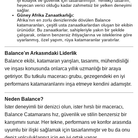
iyi kolaylık ve güvenlik için tasarlanmıştır. Yenilikçi tasarım,
heyecan verici olduğu kadar zahmetsiz bir yelken deneyimi
sağlar.
Güney Afrika Zanaatkarlığı:
Afrika’nın en zorlu denizlerinde dövülen Balance
katamaranları, çeşitli usta zanaatkarlardan oluşan bir ekibin
ürünüdür. Bu zanaatkarlar, sahipleriyle yakın bir şekilde
çalışarak, onların benzersiz ihtiyaçlarına ve isteklerine göre
uyarlanmış, özel yapım, rüya katamaranlar yaratırlar.
Balance’ın Arkasındaki Liderlik
Balance ekibi, katamaran yarışları, tasarımı, mühendisliği
ve inşası konusunda onlarca yıllık uzmanlığı bir araya
getiriyor. Bu tutkulu maceracı grubu, gezegendeki en iyi
performans katamaranlarını inşa etmeye kendini adamıştır.
Neden Balance?
İster deneyimli bir denizci olun, ister hırslı bir maceracı,
Balance Catamarans hız, güvenlik ve stilin benzersiz bir
karışımını sunar. Her tekne, performans ve konfor arasında
uyumlu bir ilişki sağlamak için tasarlanmıştır ve bu da onu
deniz yolculuklarınız için en iyi ortak yapar.