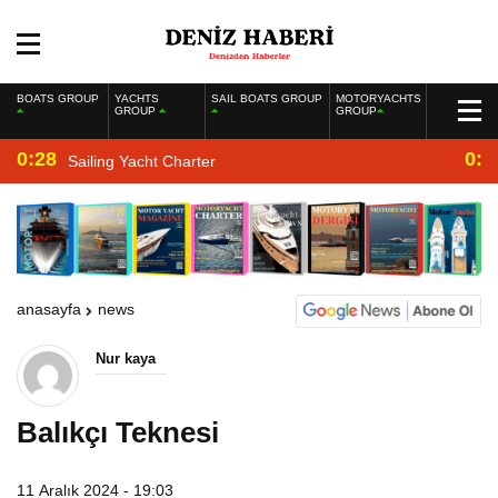
BOATS GROUP
YACHTS
SAIL BOATS GROUP
MOTORYACHTS
GROUP
GROUP
0:28
0:2
Sailing Yacht Charter
anasayfa
news
Nur kaya
Balıkçı Teknesi
11 Aralık 2024 - 19:03