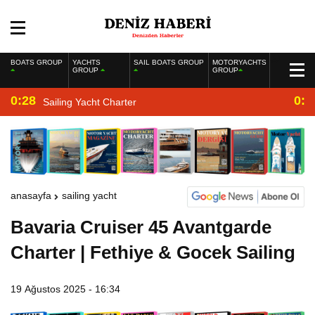
BOATS GROUP
YACHTS
SAIL BOATS GROUP
MOTORYACHTS
GROUP
GROUP
0:28
0:2
Sailing Yacht Charter
anasayfa
sailing yacht
Bavaria Cruiser 45 Avantgarde
Charter | Fethiye & Gocek Sailing
19 Ağustos 2025 - 16:34