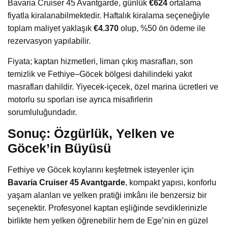
Bavaria Cruiser 45 Avantgarde, günlük
€624
ortalama
fiyatla kiralanabilmektedir. Haftalık kiralama seçeneğiyle
toplam maliyet yaklaşık
€4.370
olup, %50 ön ödeme ile
rezervasyon yapılabilir.
Fiyata; kaptan hizmetleri, liman çıkış masrafları, son
temizlik ve Fethiye–Göcek bölgesi dahilindeki yakıt
masrafları dahildir. Yiyecek-içecek, özel marina ücretleri ve
motorlu su sporları ise ayrıca misafirlerin
sorumluluğundadır.
Sonuç: Özgürlük, Yelken ve
Göcek’in Büyüsü
Fethiye ve Göcek koylarını keşfetmek isteyenler için
Bavaria Cruiser 45 Avantgarde
, kompakt yapısı, konforlu
yaşam alanları ve yelken pratiği imkânı ile benzersiz bir
seçenektir. Profesyonel kaptan eşliğinde sevdiklerinizle
birlikte hem yelken öğrenebilir hem de Ege’nin en güzel