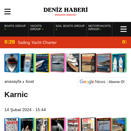
BOATS GROUP
YACHTS
SAIL BOATS GROUP
MOTORYACHTS
GROUP
GROUP
0:28
0:2
Sailing Yacht Charter
anasayfa
boat
Karnic
14 Şubat 2024 - 15:44