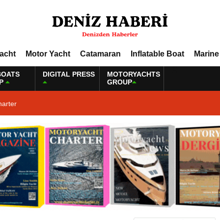
Yacht
Motor Yacht
Catamaran
Inflatable Boat
Marine
BOATS
DIGITAL PRESS
MOTORYACHTS
P
GROUP
harter