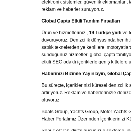
elektronik sistemler, güvenlik ekipmanları, 
reklam ve haberler sunuyoruz.
Global Çapta Etkili Tanıtım Fırsatları
Ürün ve hizmetlerinizi,
19 Türkçe yerli
ve
5
duyuruyoruz. Denizcilik dünyasında her ihti
satılık teknelerden yelkenlilere, motoryatl
sunduğunuz hizmetleri global çapta tanıtıyor
etkili SEO odaklı içeriklerle geniş kitlelere u
Haberinizi Bizimle Yayınlayın, Global Çap
Bu süreçte, içeriklerinizi küresel denizcil
artırıyoruz. Reklam ve haberlerinizle denizci
oluyoruz.
Boats Group, Yachts Group, Motor Yachts Gr
Haber Portalımız Üzerinden İçeriklerinizi K
Sonuç olarak, dijital gücünüzle sektörde l