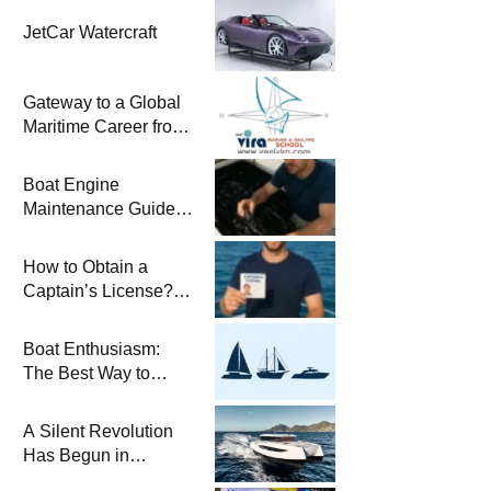
JetCar Watercraft
Gateway to a Global
Maritime Career from
the Turkish Riviera
Boat Engine
Maintenance Guide
Pre-Season
Winterization and
How to Obtain a
Basic Tips
Captain’s License?
Steps and Exams
Required for Sailing
Boat Enthusiasm:
at Sea
The Best Way to
Connect with the Sea
and a
A Silent Revolution
Comprehensive Boat
Has Begun in
Guide
Maritime