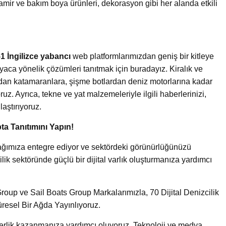
tamir ve bakım boya ürünleri, dekorasyon gibi her alanda etkili
1 İngilizce yabancı
web platformlarımızdan geniş bir kitleye
yaca yönelik çözümleri tanıtmak için buradayız. Kiralık ve
ardan katamaranlara, şişme botlardan deniz motorlarına kadar
uz. Ayrıca, tekne ve yat malzemeleriyle ilgili haberlerinizi,
laştırıyoruz.
ta Tanıtımını Yapın!
ik ağımıza entegre ediyor ve sektördeki görünürlüğünüzü
lik sektöründe güçlü bir dijital varlık oluşturmanıza yardımcı
oup ve Sail Boats Group Markalarımızla, 70 Dijital Denizcilik
üresel Bir Ağda Yayınlıyoruz.
iderlik kazanmanıza yardımcı oluyoruz. Teknoloji ve medya