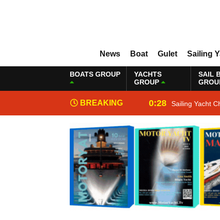
News
Boat
Gulet
Sailing 
BOATS GROUP
YACHTS
SAIL 
GROUP
GROU
0:28
BREAKING
Sailing Yacht C
NEWS