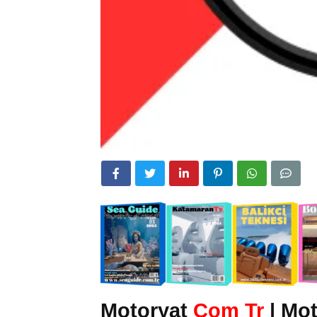
Motoryat
Com Tr
| Mot